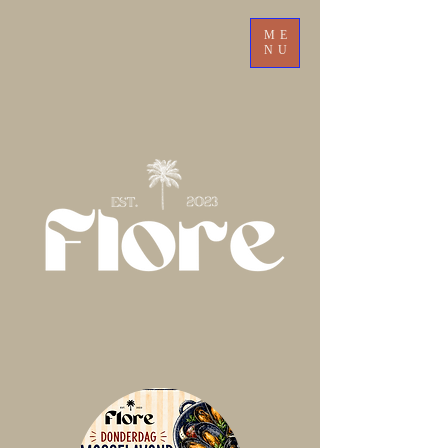
ME
NU