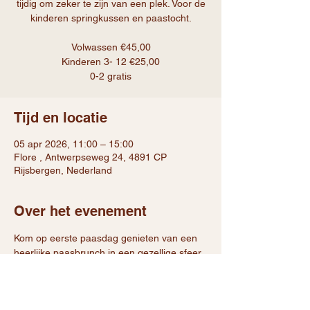
tijdig om zeker te zijn van een plek. Voor de
kinderen springkussen en paastocht.
Volwassen €45,00
Kinderen 3- 12 €25,00
Tijd en locatie
05 apr 2026, 11:00 – 15:00
Flore , Antwerpseweg 24, 4891 CP
Rijsbergen, Nederland
Over het evenement
Kom op eerste paasdag genieten van een 
heerlijke paasbrunch in een gezellige sfeer. 
Samen tafelen, ontspannen genieten en 
het paasweekend goed beginnen. 
Reserveer tijdig om zeker te zijn van een 