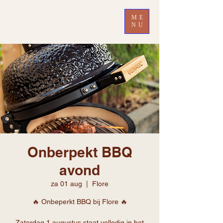
ME
NU
Onberpekt BBQ
avond
za 01 aug
  |  
Flore
🔥 Onbeperkt BBQ bij Flore 🔥
Zaterdag 1 augustus staat volledig in het