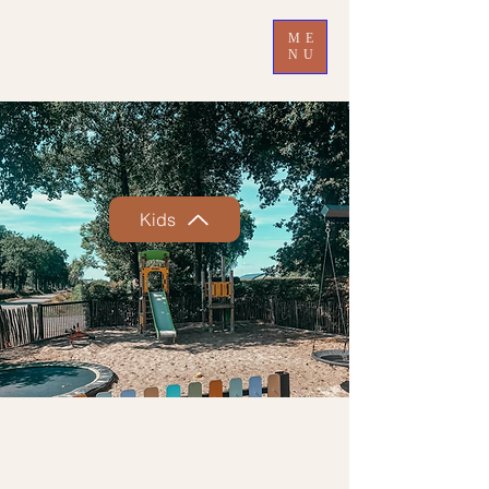
ME
NU
Kids