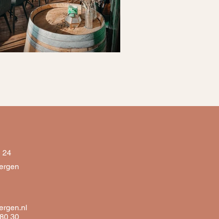
ondag vier je bij Flore
 24
ergen
bergen.nl
 80 30