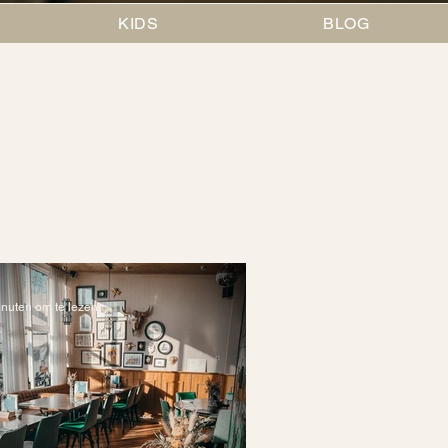
KIDS
BLOG
inuten om te lezen