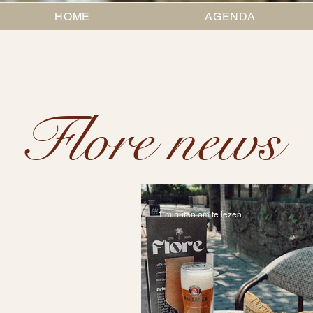
HOME
AGENDA
Flore news
1 minuten om te lezen