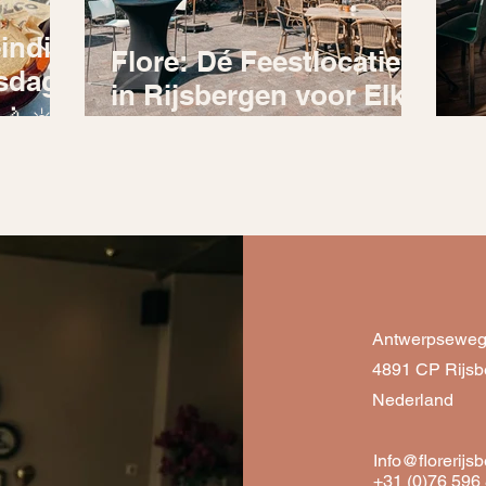
eindig
Flore: Dé Feestlocatie
tsdag
in Rijsbergen voor Elk
 🚴☀️
Moment ( Breda )
Z
Antwerpseweg
4891 CP Rijsb
Nederland
Info@florerijs
+31 (0)76 596