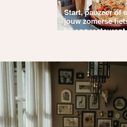
Start, pauzeer of 
jouw zomerse fie
bij ons restaurant